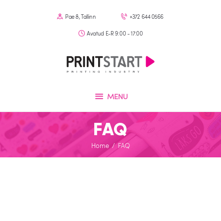
Firmast
Pae 8, Tallinn
+372 644 0566
Tooted
Avatud E-R 9:00 - 17:00
PRINTSTART
Tellimine
Trükikoda Tallinnas
KKK
Kontakt
MENU
FAQ
Home
FAQ