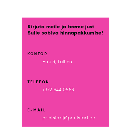
Kirjuta meile ja teeme just
Sulle sobiva hinnapakkumise!
KONTOR
Pae 8, Tallinn
TELEFON
+372 644 0566
E-MAIL
printstart@printstart.ee